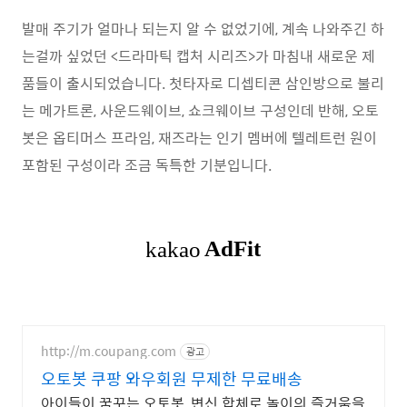
발매 주기가 얼마나 되는지 알 수 없었기에, 계속 나와주긴 하
는걸까 싶었던 <드라마틱 캡처 시리즈>가 마침내 새로운 제
품들이 출시되었습니다. 첫타자로 디셉티콘 삼인방으로 불리
는 메가트론, 사운드웨이브, 쇼크웨이브 구성인데 반해, 오토
봇은 옵티머스 프라임, 재즈라는 인기 멤버에 텔레트런 원이
포함된 구성이라 조금 독특한 기분입니다.
http://m.coupang.com
광고
오토봇 쿠팡 와우회원 무제한 무료배송
아이들이 꿈꾸는 오토봇, 변신 합체로 놀이의 즐거움을