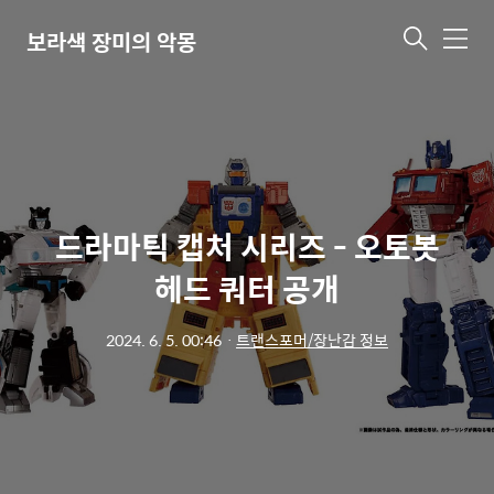
보라색 장미의 악몽
메
뉴
드라마틱 캡처 시리즈 - 오토봇
헤드 쿼터 공개
2024. 6. 5. 00:46
ㆍ
트랜스포머/장난감 정보