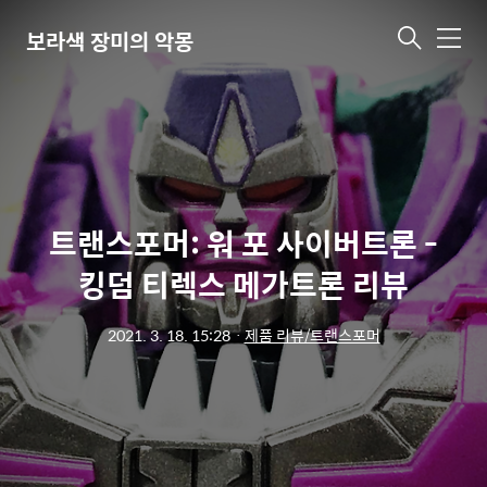
보라색 장미의 악몽
메
뉴
트랜스포머: 워 포 사이버트론 -
킹덤 티렉스 메가트론 리뷰
2021. 3. 18. 15:28
ㆍ
제품 리뷰/트랜스포머